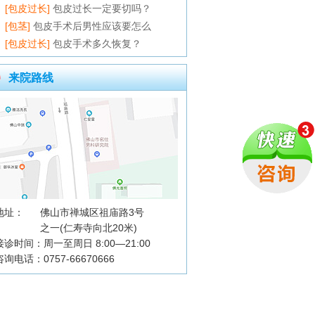
[包皮过长]
包皮过长一定要切吗？
[包茎]
包皮手术后男性应该要怎么
[包皮过长]
包皮手术多久恢复？
来院路线
地址：
佛山市禅城区祖庙路3号
之一(仁寿寺向北20米)
接诊时间：周一至周日 8:00—21:00
咨询电话：0757-66670666