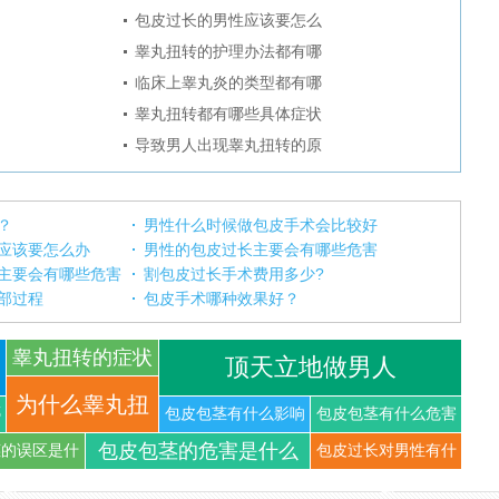
包皮过长的男性应该要怎么
睾丸扭转的护理办法都有哪
临床上睾丸炎的类型都有哪
睾丸扭转都有哪些具体症状
导致男人出现睾丸扭转的原
？
男性什么时候做包皮手术会比较好
应该要怎么办
男性的包皮过长主要会有哪些危害
主要会有哪些危害
割包皮过长手术费用多少?
部过程
包皮手术哪种效果好？
睾丸扭转的症状
顶天立地做男人
你知道
为什么睾丸扭
哪
包皮包茎有什么影响
包皮包茎有什么危害
包皮包茎的危害是什么
茎的误区是什
包皮过长对男性有什
转可以导
么
么