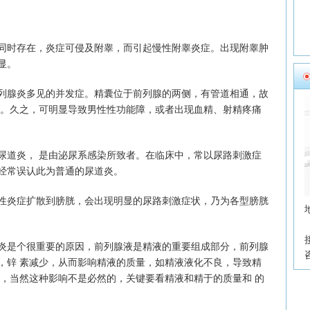
时存在，炎症可侵及附睾，而引起慢性附睾炎症。出现附睾肿
显。
腺炎多见的并发症。精囊位于前列腺的两侧，有管道相通，故
响。久之，可明显导致男性性功能障，或者出现血精、射精疼痛
道炎， 是由泌尿系感染所致者。在临床中，常以尿路刺激症
经常误认此为普通的尿道炎。
炎症扩散到膀胱，会出现明显的尿路刺激症状，乃为各型膀胱
是个很重要的原因，前列腺液是精液的重要组成部分，前列腺
，锌 素减少，从而影响精液的质量，如精液液化不良，导致精
孕，当然这种影响不是必然的，关键要看精液和精于的质量和 的