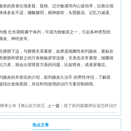
炎的患者出现多疑、疑病、过分敏感等内心波动等，以致出现
身体多处不适，腰酸腿弱，精神疲软，头昏眼花、记忆力减退、
慢 灶长期暗藏于体内，可成为致敏原之一，引起各种类型的
膜炎、神经炎等。
膀胱下边，与膀胱关系紧密，如果是细菌性前列腺炎，紧贴在
而膀胱和肾脏之间只有根输尿管连接，关系也非常紧密，细菌很
抗力差，就会出现肾脏方面的问题，比如肾炎，或者尿毒症。
腺炎的并发症的介绍，前列腺炎久治不 的男性伴侣，了解原
能找出发病原因，并在时间使用的治疗方案控制病情。
榜单公布【佛山实力前五
上一篇：
得了前列腺囊肿应该怎样治疗
热点文章