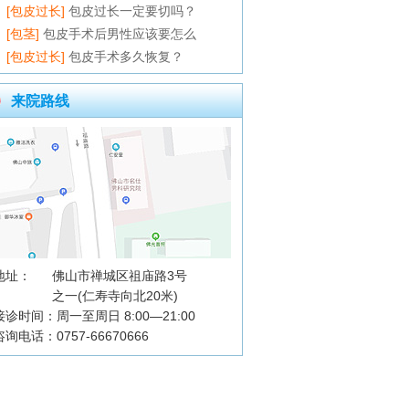
[包皮过长]
包皮过长一定要切吗？
[包茎]
包皮手术后男性应该要怎么
[包皮过长]
包皮手术多久恢复？
来院路线
地址：
佛山市禅城区祖庙路3号
之一(仁寿寺向北20米)
接诊时间：周一至周日 8:00—21:00
咨询电话：0757-66670666