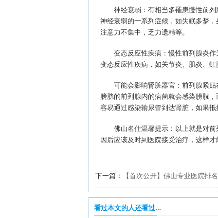
神经衰弱：有相当多罹患慢性前列腺
神经衰弱的一系列症候，如失眠多梦，
注意力不集中，乏力遗精等。
变态反应性疾病：慢性前列腺炎作为
变态反应性疾病，如关节炎、肌炎、虹
可能会影响肾脏器官：前列腺紧贴在
膀胱的前列腺内的病菌就会感染膀胱，
容易通过感染输尿管到达肾脏，如果抵
佛山名仕温馨提示：以上就是对前列
因后应该及时到医院接受治疗，这样才
下一篇：
【首次公开】佛山专业医院排名
的】
看过本文的人还看过...