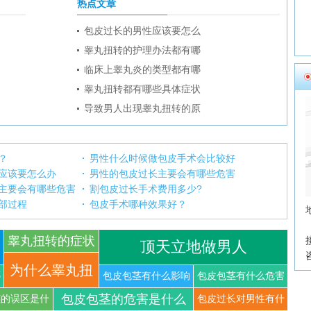
热点文章
包皮过长的男性应该要怎么
睾丸扭转的护理办法都有哪
临床上睾丸炎的类型都有哪
睾丸扭转都有哪些具体症状
导致男人出现睾丸扭转的原
？
男性什么时候做包皮手术会比较好
应该要怎么办
男性的包皮过长主要会有哪些危害
主要会有哪些危害
割包皮过长手术费用多少?
部过程
包皮手术哪种效果好？
睾丸扭转的症状
顶天立地做男人
你知道
为什么睾丸扭
哪
包皮包茎有什么影响
包皮包茎有什么危害
包皮包茎的危害是什么
茎的误区是什
包皮过长对男性有什
转可以导