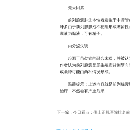
先天因素
前列腺囊肿先本性者发生于中肾管或
肿多由于前列腺腺泡不梗阻形成潴留性
囊液为黏液，可有精子。
内分泌失调
起源于苗勒管的融合末端，并被认为
作者认为前列腺囊是尿生殖窦背侧壁向
成囊肿可能由两种情况形成。
温馨提示：上述内容就是前列腺囊肿
治疗，不然会有严重后果.
下一篇：
今日看点：佛山正规医院排名前
男性疾病都是如何治疗的？