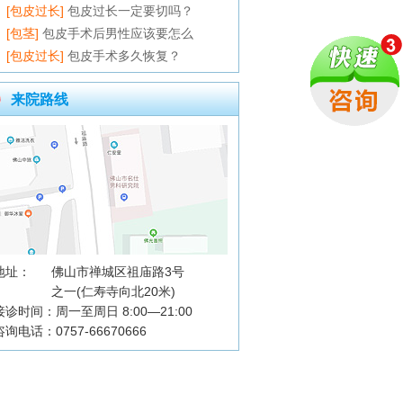
[包皮过长]
包皮过长一定要切吗？
[包茎]
包皮手术后男性应该要怎么
[包皮过长]
包皮手术多久恢复？
来院路线
地址：
佛山市禅城区祖庙路3号
之一(仁寿寺向北20米)
接诊时间：周一至周日 8:00—21:00
咨询电话：0757-66670666