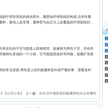
副中肾管系统的残余部分，囊壁由纤维肌组织构成;后本性囊
囊肿，腺泡上皮变薄，囊肿壁为由立方上皮覆盖的纤维肌组织，
和女性的子宫与阴道上部相类同，故被称为男性子宫，另有些
背侧伸出形成的一个小袋，它可能是阴道的等同物，该囊扩张形
的常见原因.男性患上前列腺囊肿是件很严重的事，需要及时
十【公开公布】
上一篇：
在生活中预防前列腺囊肿的办法有哪些