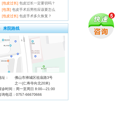
[包皮过长]
包皮过长一定要切吗？
[包茎]
包皮手术后男性应该要怎么
[包皮过长]
包皮手术多久恢复？
来院路线
地址：
佛山市禅城区祖庙路3号
之一(仁寿寺向北20米)
接诊时间：周一至周日 8:00—21:00
咨询电话：0757-66670666