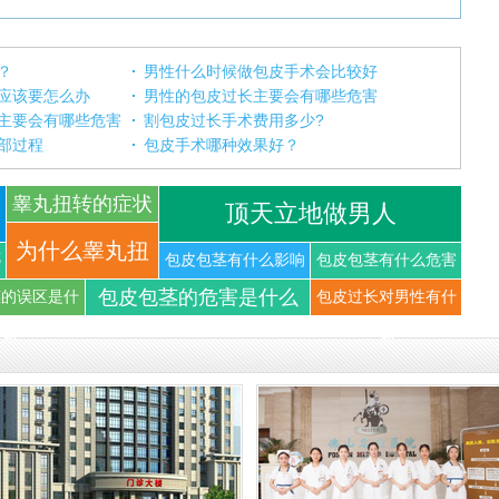
？
男性什么时候做包皮手术会比较好
应该要怎么办
男性的包皮过长主要会有哪些危害
主要会有哪些危害
割包皮过长手术费用多少?
部过程
包皮手术哪种效果好？
睾丸扭转的症状
顶天立地做男人
你知道
为什么睾丸扭
哪
包皮包茎有什么影响
包皮包茎有什么危害
包皮包茎的危害是什么
茎的误区是什
包皮过长对男性有什
转可以导
么
么