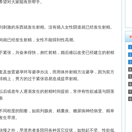
希望对大家能有所帮手。
刺激的东西就发生射精。没有插入女性阴道就已经发生射精。
就已经发生射精，女性不能得到性高潮。
紧张，兴奋来得快，匆忙射精，婚后难以改变已经建立的射精
及放置避孕环等避孕办法，而用体外射精方法避孕，因为双方
排精上，男方的过于紧张容易造成提早射精。
后或老年人逐渐发生的射精时间提前，常伴有性欲减退与阴茎
表
同程度的阳痿，如前列腺炎、精囊炎、糖尿病神经病变、精阜
发生早泄。
慢之外，早泄患者多陪同各种其它症状，如勃起不坚、性欲低