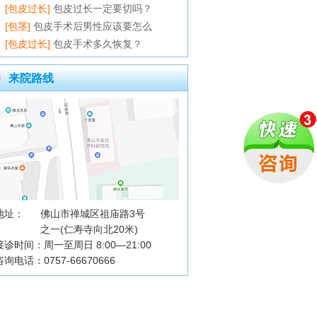
[包皮过长]
包皮过长一定要切吗？
[包茎]
包皮手术后男性应该要怎么
[包皮过长]
包皮手术多久恢复？
来院路线
地址：
佛山市禅城区祖庙路3号
之一(仁寿寺向北20米)
接诊时间：周一至周日 8:00—21:00
咨询电话：0757-66670666