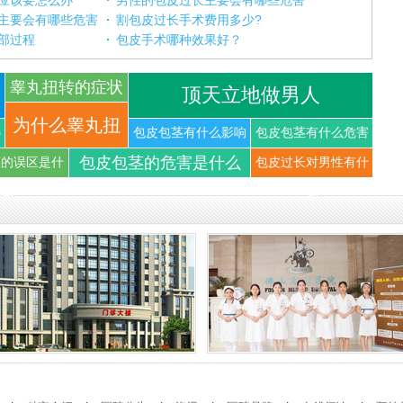
应该要怎么办
男性的包皮过长主要会有哪些危害
主要会有哪些危害
割包皮过长手术费用多少?
部过程
包皮手术哪种效果好？
睾丸扭转的症状
顶天立地做男人
你知道
为什么睾丸扭
哪
包皮包茎有什么影响
包皮包茎有什么危害
包皮包茎的危害是什么
茎的误区是什
包皮过长对男性有什
转可以导
么
么