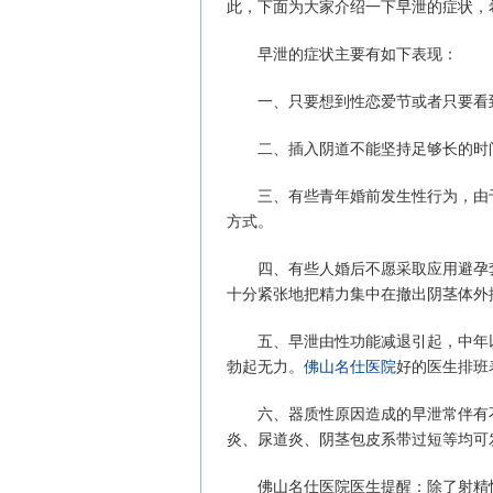
此，下面为大家介绍一下早泄的症状，
早泄的症状主要有如下表现：
一、只要想到性恋爱节或者只要看到
二、插入阴道不能坚持足够长的时间
三、有些青年婚前发生性行为，由于
方式。
四、有些人婚后不愿采取应用避孕套
十分紧张地把精力集中在撤出阴茎体外
五、早泄由性功能减退引起，中年以
勃起无力。
佛山名仕医院
好的医生排班
六、器质性原因造成的早泄常伴有不
炎、尿道炎、阴茎包皮系带过短等均可
佛山名仕医院医生提醒：除了射精快