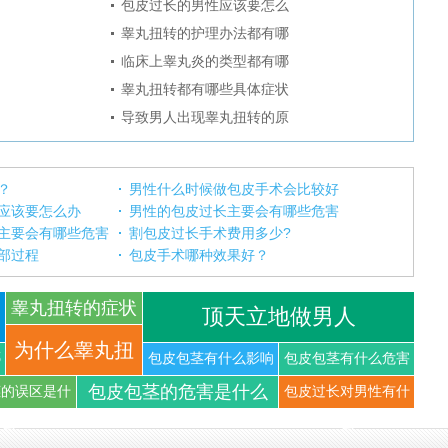
包皮过长的男性应该要怎么
睾丸扭转的护理办法都有哪
临床上睾丸炎的类型都有哪
睾丸扭转都有哪些具体症状
导致男人出现睾丸扭转的原
？
男性什么时候做包皮手术会比较好
应该要怎么办
男性的包皮过长主要会有哪些危害
主要会有哪些危害
割包皮过长手术费用多少?
部过程
包皮手术哪种效果好？
睾丸扭转的症状
顶天立地做男人
你知道
为什么睾丸扭
哪
包皮包茎有什么影响
包皮包茎有什么危害
包皮包茎的危害是什么
茎的误区是什
包皮过长对男性有什
转可以导
么
么