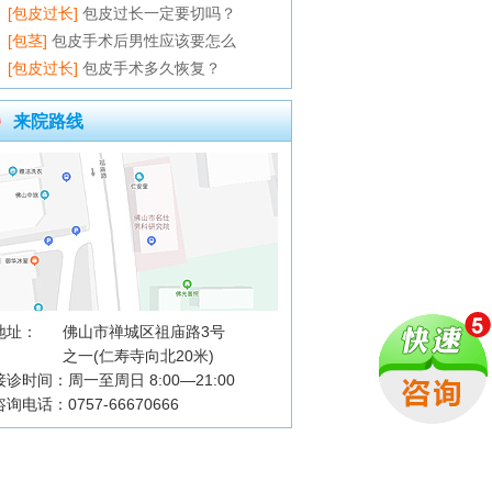
[包皮过长]
包皮过长一定要切吗？
[包茎]
包皮手术后男性应该要怎么
[包皮过长]
包皮手术多久恢复？
来院路线
地址：
佛山市禅城区祖庙路3号
之一(仁寿寺向北20米)
接诊时间：周一至周日 8:00—21:00
咨询电话：0757-66670666