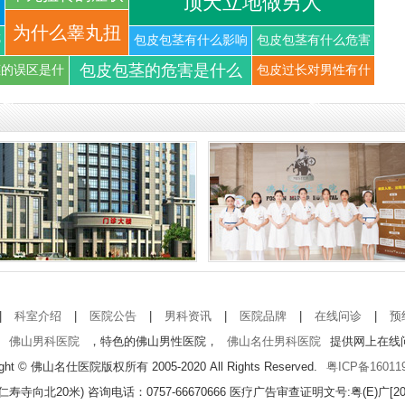
顶天立地做男人
你知道
为什么睾丸扭
哪
包皮包茎有什么影响
包皮包茎有什么危害
包皮包茎的危害是什么
茎的误区是什
包皮过长对男性有什
转可以导
么
么
|
科室介绍
|
医院公告
|
男科资讯
|
医院品牌
|
在线问诊
|
预
佛山男科医院
，特色的佛山男性医院，
佛山名仕男科医院
提供网上在线
ight © 佛山名仕医院版权所有 2005-2020 All Rights Reserved.
粤ICP备16011
北20米) 咨询电话：0757-66670666
医疗广告审查证明文号:粤(E)广[2021