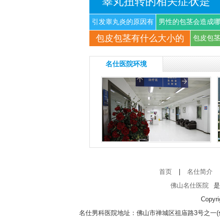
睾丸扭转的相关症状是
引发睾丸炎的原因有
男性的包茎会造成
包皮包茎有什么大小的
什
些
包皮包
名仕医院环境
首页
|
名仕简介
佛山名仕医院
是
Copyr
名仕男科医院地址：佛山市禅城区祖庙路3号之一(仁寿寺向