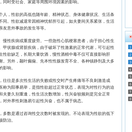
，同时受社会、家庭等周围环境因素的影响。
人，性欲的高低也随年龄、精神状态、身体健康状况、生活条
不同。性欲减退常因精神忧郁所引起，如夫妻间关系紧张，生活
亲友意外事故的发生等等。
慢性疾病或重度疲劳。一些急性心肌梗塞患者，由于担心性生
。甲状腺或肾脏疾病，由于破坏了性激素的正常代谢，可引起性
生性欲缺乏，长期大量饮酒，慢性酒精中毒不仅可直接影响肝
谢。另外，颞叶癫痫、先本性性腺发育不全、各种镇静剂及大多
的影响。
往往是多次性生活的失败或性交时产生疼痛等不良刺激造成
医称为阳事易举，是指性欲超过正常状态，表现为对性行为的迫
和夫妻久别重逢，性生活次数增加，性兴奋较频则是完全正常
，对外界性刺激易引起性兴奋，也不属于病态。
多数是通过咨询性交次数时被发现的。不论表现为性欲的低下
极防治。