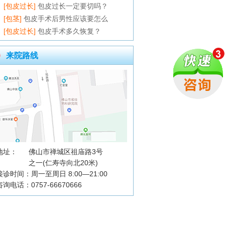
[包皮过长]
包皮过长一定要切吗？
[包茎]
包皮手术后男性应该要怎么
[包皮过长]
包皮手术多久恢复？
来院路线
地址：
佛山市禅城区祖庙路3号
之一(仁寿寺向北20米)
接诊时间：周一至周日 8:00—21:00
咨询电话：0757-66670666