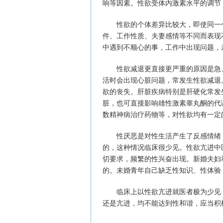
响等因素。性欲受体内激素水平的调节
性欲的个体差异比较大，即使同一个
件、工作性质、夫妻感情等不同而表现
中遇到不顺心的事，工作中出现问题，
性欲减退更直接更严重的原因是急、
活时会出现心脏问题，常发生性欲减退
欲的丧失。肝脏疾病特别是肝硬化常发
脏，也可直接影响雄性激素睾丸酮的代
数精神病治疗药物等，对性欲均有一定
性厌恶是对性生活产生了反感情绪，
的，这种情况临床很少见。性欲亢进中
切要求，频繁的性兴奋出现。新婚夫妇
的。未婚青年自己缺乏性知识、性体验
临床上以性欲亢进就医者极为少见，
还是亢进，均不能达到性和谐，应当积