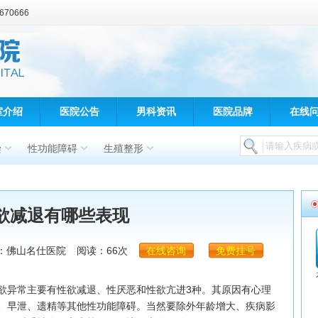
70666
室介绍
医院公告
男科资讯
医院品牌
在线
染
性功能障碍
生殖整形
欲减退有哪些表现
：佛山名仕医院
阅读：66次
在线咨询
免费挂号
异常主要有性欲减退、性厌恶和性欲亢进3种。其原因有心理
、早泄、遗精等其他性功能障碍。当然要除外年龄增大、疾病影