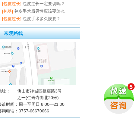
[包皮过长]
包皮过长一定要切吗？
[包茎]
包皮手术后男性应该要怎么
[包皮过长]
包皮手术多久恢复？
来院路线
地址：
佛山市禅城区祖庙路3号
之一(仁寿寺向北20米)
接诊时间：周一至周日 8:00—21:00
咨询电话：0757-66670666