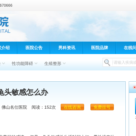
70666
室介绍
医院公告
男科资讯
医院品牌
在线
染
性功能障碍
生殖整形
龟头敏感怎么办
：佛山名仕医院
阅读：152次
在线咨询
免费挂号