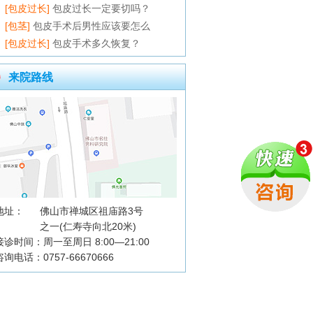
[包皮过长]
包皮过长一定要切吗？
[包茎]
包皮手术后男性应该要怎么
[包皮过长]
包皮手术多久恢复？
来院路线
地址：
佛山市禅城区祖庙路3号
之一(仁寿寺向北20米)
接诊时间：周一至周日 8:00—21:00
咨询电话：0757-66670666