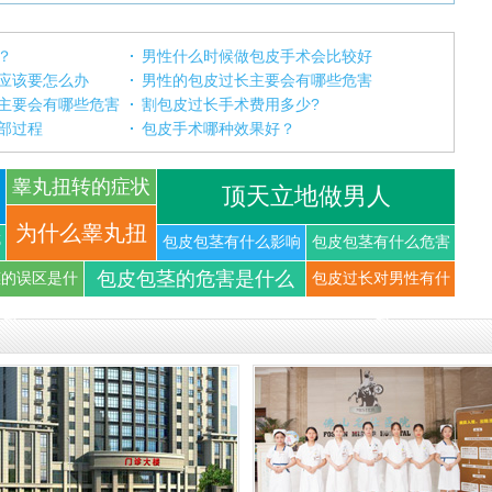
？
男性什么时候做包皮手术会比较好
应该要怎么办
男性的包皮过长主要会有哪些危害
主要会有哪些危害
割包皮过长手术费用多少?
部过程
包皮手术哪种效果好？
睾丸扭转的症状
顶天立地做男人
你知道
为什么睾丸扭
哪
包皮包茎有什么影响
包皮包茎有什么危害
包皮包茎的危害是什么
茎的误区是什
包皮过长对男性有什
转可以导
么
么