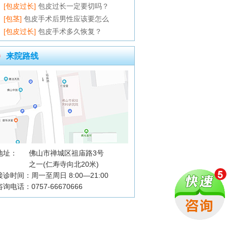
[包皮过长]
包皮过长一定要切吗？
[包茎]
包皮手术后男性应该要怎么
[包皮过长]
包皮手术多久恢复？
来院路线
地址：
佛山市禅城区祖庙路3号
之一(仁寿寺向北20米)
接诊时间：周一至周日 8:00—21:00
咨询电话：0757-66670666