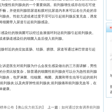
经成为慢性前列腺炎的一个重要病因。前列腺增生或存在结石可使
不畅，并使前列腺部尿道粘膜对抗尿道内本来可以名仕共处的非
列腺炎。性欲亢进或者过度手淫可以引起前列腺反复充血，诱发
将细菌带入尿道引起前列腺感染。
感染灶的致病菌可以经过血液循环到达前列腺引起前列腺炎。
或者肠道感染灶的细菌入血后侵入前列腺。
腺邻近的炎症如直肠、结肠、膀胱、尿道等通过淋巴管道引起
诉是医生对前列腺为什么会发生感染做出的三方面讲解，男性
的分类比较复杂，除普通的细菌性前列腺炎可以分为急性前列腺
列腺炎，包罗淋菌、结核菌、梅菌、真菌和寄生虫等引起的前列
前列腺炎;以及肉芽肿性前列腺炎;前列腺痛和前列腺充血等，在
体健康。
榜单公布【佛山实力前五的】
上一篇：
如何通过饮食调养前列腺