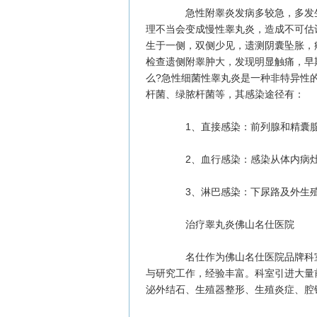
急性附睾炎发病多较急，多发生
理不当会变成慢性睾丸炎，造成不可估
生于一侧，双侧少见，遗测阴囊坠胀，
检查遗侧附睾肿大，发现明显触痛，早
么?急性细菌性睾丸炎是一种非特异性
杆菌、绿脓杆菌等，其感染途径有：
1、直接感染：前列腺和精囊腺
2、血行感染：感染从体内病灶
3、淋巴感染：下尿路及外生殖
治疗睾丸炎佛山名仕医院
名仕作为佛山名仕医院品牌科室
与研究工作，经验丰富。科室引进大量
泌外结石、生殖器整形、生殖炎症、腔