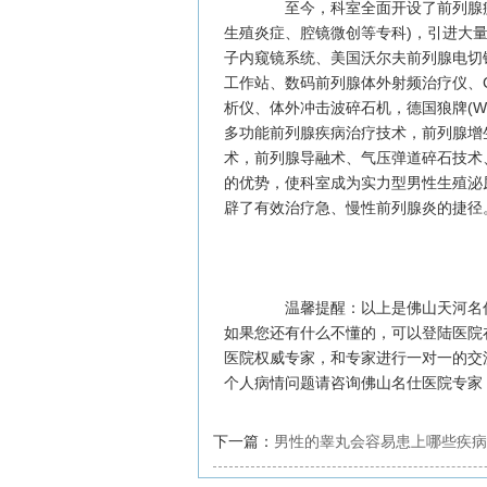
至今，科室全面开设了前列腺疾
生殖炎症、腔镜微创等专科)，引进大量
子内窥镜系统、美国沃尔夫前列腺电切
工作站、数码前列腺体外射频治疗仪、
析仪、体外冲击波碎石机，德国狼牌(W
多功能前列腺疾病治疗技术，前列腺增
术，前列腺导融术、气压弹道碎石技术
的优势，使科室成为实力型男性生殖泌
辟了有效治疗急、慢性前列腺炎的捷径
温馨提醒：以上是佛山天河名仕医
如果您还有什么不懂的，可以登陆医院
医院权威专家，和专家进行一对一的交
个人病情问题请咨询佛山名仕医院专家
下一篇：
男性的睾丸会容易患上哪些疾病