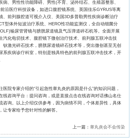
病、男性性功能障碍、男性(不育、泌外结石、生殖器整形、
前沿医疗科技设备，如进口腹腔镜系统、英国佳乐GYRUS等离
镜、前列腺腔道可视介入仪、美国3D多普勒男性疾病诊断治疗
CT型体外短波治疗系统、HERO性功能监测仪，全自动细菌分
OLF)输尿管肾镜与膀胱尿道镜及气压弹道碎石机等。全面开展
生汽化电切技术、腹腔镜下微创治疗技术、前列腺五联冲击技
、钬激光碎石技术，膀胱尿道镜碎石技术等，突出微创甚至无创
尿系疾病诊疗科室，特别是独具特色的前列腺五联冲击技术，开
。
院专家介绍的“引起急性睾丸炎的原因是什么”的知识问题，
在线咨询平台：提问咨询，或是直接点击在线咨询对话佛山名仕
流咨询。以上介绍仅供参考，因为病情不同，个体差异性，具体
，让专家给予您针对性的解答。
上一篇：
睾丸炎会不会传染