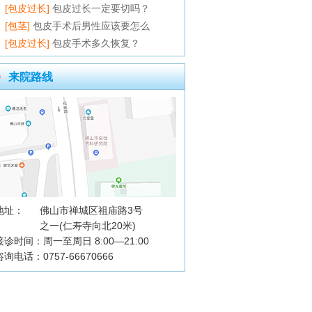
[包皮过长]
包皮过长一定要切吗？
[包茎]
包皮手术后男性应该要怎么
[包皮过长]
包皮手术多久恢复？
来院路线
地址：
佛山市禅城区祖庙路3号
之一(仁寿寺向北20米)
接诊时间：周一至周日 8:00—21:00
咨询电话：0757-66670666