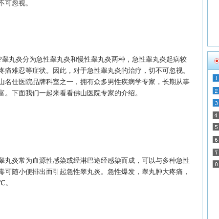
不可忽视。
睾丸炎分为急性睾丸炎和慢性睾丸炎两种，急性睾丸炎起病较
疼痛难忍等症状。因此，对于急性睾丸炎的治疗，切不可忽视。
山名仕医院品牌科室之一，拥有众多男性疾病学专家，长期从事
富。下面我们一起来看看佛山医院专家的介绍。
丸炎常为血源性感染或经淋巴途经感染而成，可以与多种急性
毒可随小便排出而引起急性睾丸炎。急性爆发，睾丸肿大疼痛，
℃。