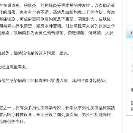
在尿道炎、膀胱炎、前列腺炎等手术后的并发症，该疾病若处
计的后果。患者有全身不适，高烧及白细胞数上升等症状，多发
疼痛较剧，可放射至同侧腹沟区及下腹部，阴囊肿大，皮肤红，
期与睾丸界限清楚，精囊水肿变粗。引起急性睾丸炎的原因是什
的感染，致病菌多为金黄色葡萄球菌、粪链球菌、链球菌、大肠
感染，细菌沿输精管进入附睾、睾丸。
经血流至睾丸。
器的感染病菌可经精囊淋巴管进入深、浅淋巴管引起感染。
之一，拥有众多男性疾病学专家，长期从事男性疾病临床实践
前沿医疗科技设备，全面开设了前列腺疾病、男性性功能障碍、
镜微创等专科。