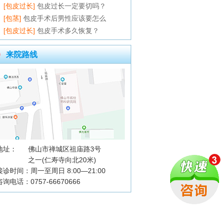
[包皮过长]
包皮过长一定要切吗？
[包茎]
包皮手术后男性应该要怎么
[包皮过长]
包皮手术多久恢复？
来院路线
地址：
佛山市禅城区祖庙路3号
之一(仁寿寺向北20米)
接诊时间：周一至周日 8:00—21:00
咨询电话：0757-66670666