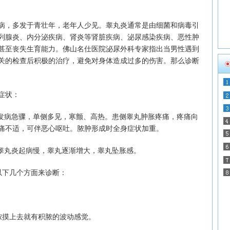
，多发于青壮年，老年人少见。睾丸炎通常是由细菌和病毒引
列腺炎、内分泌疾病、肾炎等肾脏疾病、泌尿感染疾病、恶性肿
甚至丧失生育能力。佛山名仕医院泌尿外科专家指出当男性遇到
关的检查后积极的治疗，避免对身体造成过多的伤害。那么诊断
症状：
发病急骤，单侧多见，寒颤、高热。患侧睾丸肿胀疼痛，疼痛向
痛不适，可伴恶心呕吐。脓肿形成时全身症状加重。
睾丸炎起病慢，睾丸逐渐增大，睾丸坠胀感。
下几个方面来诊断：
摸上去就有积脓的波动感觉。