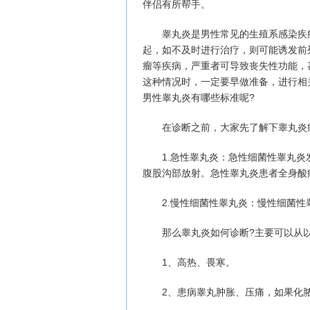
伴侣有所帮手。
睾丸炎是男性常见的生殖系感染疾病
起，如不及时进行治疗，则可能诱发前
瘤等疾病，严重者可导致丧失性功能，
这种情况时，一定要早做准备，进行相
男性睾丸炎有哪些标准呢?
在诊断之前，大家先了解下睾丸炎
1.急性睾丸炎：急性细菌性睾丸炎
腹股沟部放射。急性睾丸炎患者全身酸
2.慢性细菌性睾丸炎：慢性细菌性
那么睾丸炎如何诊断?主要可以从以
1、高热、畏寒。
2、患病睾丸肿胀、压痛，如果化脓