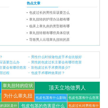
热点文章
包皮过长的男性应该要怎么
睾丸扭转的护理办法都有哪
临床上睾丸炎的类型都有哪
睾丸扭转都有哪些具体症状
导致男人出现睾丸扭转的原
？
男性什么时候做包皮手术会比较好
应该要怎么办
男性的包皮过长主要会有哪些危害
主要会有哪些危害
割包皮过长手术费用多少?
部过程
包皮手术哪种效果好？
睾丸扭转的症状
顶天立地做男人
你知道
为什么睾丸扭
哪
包皮包茎有什么影响
包皮包茎有什么危害
包皮包茎的危害是什么
茎的误区是什
包皮过长对男性有什
转可以导