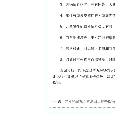
3、患病睾丸疼痛，并有阴囊、大腿
4、常伴有阴囊皮肤红肿和阴囊内鞘
5、儿童发生病毒性睾丸炎，有时可
6、血白细胞增高，中性粒细胞增
7、尿液检查，可见镜下血尿和白血
8、必要时可作梅毒血清试验，以除
温馨提醒：以上就是睾丸炎诊断方法
那么很可能是患了睾丸附睾炎炎，建议
疾病。
下一篇：
男性的睾丸会容易患上哪些疾病