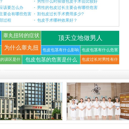
？
男性什么时候做包皮手术会比较好
应该要怎么办
男性的包皮过长主要会有哪些危害
主要会有哪些危害
割包皮过长手术费用多少?
部过程
包皮手术哪种效果好？
睾丸扭转的症状
顶天立地做男人
你知道
为什么睾丸扭
哪
包皮包茎有什么影响
包皮包茎有什么危害
包皮包茎的危害是什么
茎的误区是什
包皮过长对男性有什
转可以导
么
么