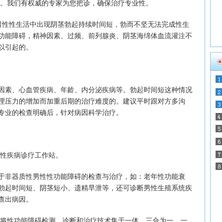
站。我们有权威的专家为您把诊，确保治疗专业性。
性性生活中出现阴茎勃起持续时间短，勃而不坚无法完成性生
功能障碍，精神因素、过频、前列腺炎、阴茎海绵体血流灌注不
以引起的。
素、心血管疾病、年龄、内分泌疾病等。勃起时间短这种情况
理压力的增加而加重后期的治疗难度的。建议平时跟对方多沟
专业的检查明确后，针对病因科学治疗。
性疾病诊疗工作站。
于非器质性男性性功能障碍的检查与治疗，如：老年性功能衰
勃起时间短、阴茎短小、遗精早泄等，还可诊断男性生殖系统疾
查出病因。
将性功能障碍检测、诊断和治疗技术集于一体，三合为一，一