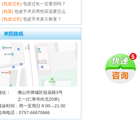
[包皮过长]
包皮过长一定要切吗？
[包茎]
包皮手术后男性应该要怎么
[包皮过长]
包皮手术多久恢复？
来院路线
地址：
佛山市禅城区祖庙路3号
之一(仁寿寺向北20米)
接诊时间：周一至周日 8:00—21:00
咨询电话：0757-66670666