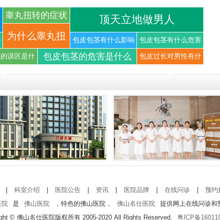
睾丸扭转的症状
顶天立地做男人
你知道
为什么睾丸扭
哪
包皮包茎有什么影响
包皮包茎有什么危害
包皮包茎的危害是什么
茎的误区是什
包皮过长对男性有什
转可以导
么
么
|
科室介绍
|
医院公告
|
资讯
|
医院品牌
|
在线问诊
|
预约
医院
是
佛山医院
，特色的佛山医院，
佛山名仕医院
提供网上在线问诊和
ight © 佛山名仕医院版权所有 2005-2020 All Rights Reserved.
粤ICP备16011