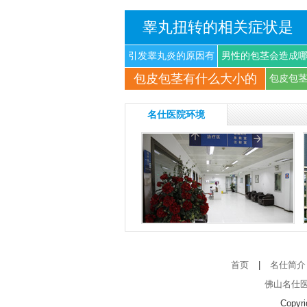
睾丸扭转的相关症状是
引发睾丸炎的原因有
男性的包茎会造成
包皮包茎有什么大小的
什
些
包皮包
名仕医院环境
首页
|
名仕简介
佛山名仕
Copyr