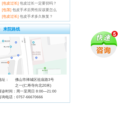
[包皮过长]
包皮过长一定要切吗？
[包茎]
包皮手术后男性应该要怎么
[包皮过长]
包皮手术多久恢复？
来院路线
地址：
佛山市禅城区祖庙路3号
之一(仁寿寺向北20米)
接诊时间：周一至周日 8:00—21:00
咨询电话：0757-66670666