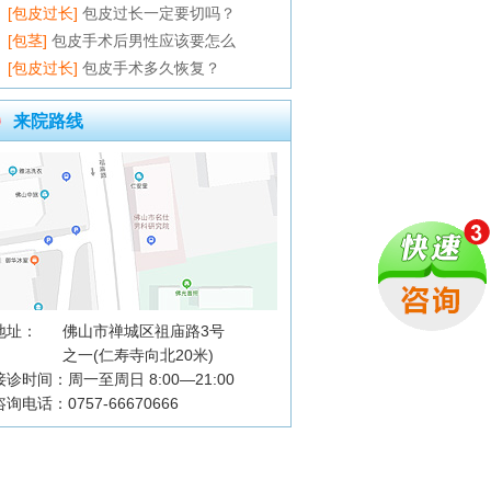
[包皮过长]
包皮过长一定要切吗？
[包茎]
包皮手术后男性应该要怎么
[包皮过长]
包皮手术多久恢复？
来院路线
地址：
佛山市禅城区祖庙路3号
之一(仁寿寺向北20米)
接诊时间：周一至周日 8:00—21:00
咨询电话：0757-66670666