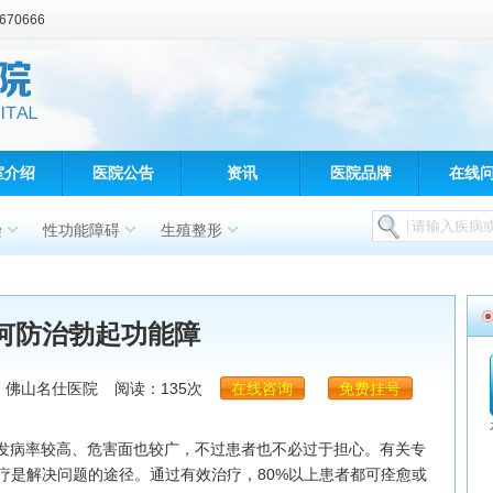
70666
室介绍
医院公告
资讯
医院品牌
在线
染
性功能障碍
生殖整形
何防治勃起功能障
：佛山名仕医院
阅读：135次
在线咨询
免费挂号
发病率较高、危害面也较广，不过患者也不必过于担心。有关专
疗是解决问题的途径。通过有效治疗，80%以上患者都可痊愈或