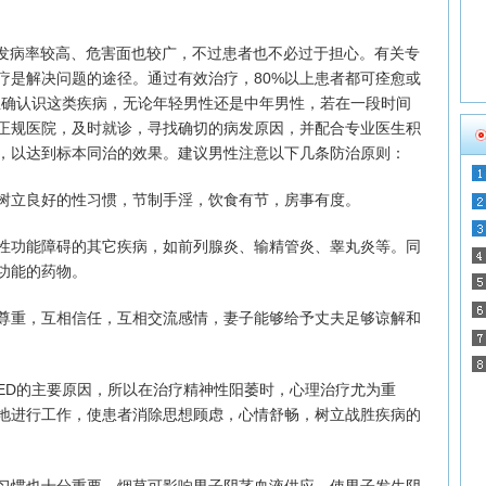
发病率较高、危害面也较广，不过患者也不必过于担心。有关专
疗是解决问题的途径。通过有效治疗，80%以上患者都可痊愈或
正确认识这类疾病，无论年轻男性还是中年男性，若在一段时间
正规医院，及时就诊，寻找确切的病发原因，并配合专业医生积
，以达到标本同治的效果。建议男性注意以下几条防治原则：
立良好的性习惯，节制手淫，饮食有节，房事有度。
功能障碍的其它疾病，如前列腺炎、输精管炎、睾丸炎等。同
功能的药物。
重，互相信任，互相交流感情，妻子能够给予丈夫足够谅解和
D的主要原因，所以在治疗精神性阳萎时，心理治疗尤为重
地进行工作，使患者消除思想顾虑，心情舒畅，树立战胜疾病的