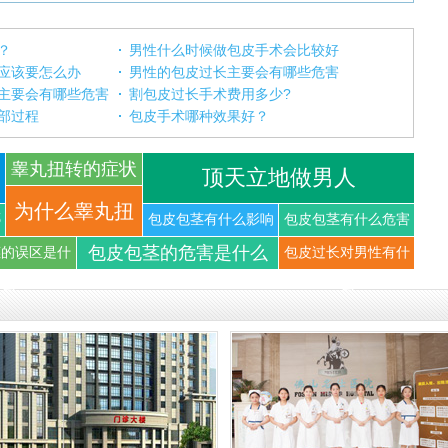
？
男性什么时候做包皮手术会比较好
应该要怎么办
男性的包皮过长主要会有哪些危害
主要会有哪些危害
割包皮过长手术费用多少?
部过程
包皮手术哪种效果好？
睾丸扭转的症状
顶天立地做男人
你知道
为什么睾丸扭
哪
包皮包茎有什么影响
包皮包茎有什么危害
包皮包茎的危害是什么
茎的误区是什
包皮过长对男性有什
转可以导
么
么