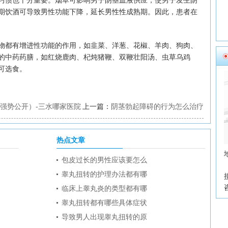
惯也十分重要。烟草可影响男子阴茎血液供应，使男子发生阴
期饮酒可导致男性功能下降，延长男性性成熟期。因此，患者在
都有增进性功能的作用，如韭菜、洋葱、花椒、羊肉、狗肉、
的中药药膳，如红烧鹿肉、杞炖猪鞭、双鞭壮阳汤、虫草乌鸡
可选食。
强势公开）-三水哪家医院
上一篇：
阴茎勃起障碍的行为怎么治疗
热点文章
包皮过长的男性应该要怎么
睾丸扭转的护理办法都有哪
临床上睾丸炎的类型都有哪
睾丸扭转都有哪些具体症状
导致男人出现睾丸扭转的原