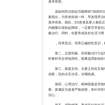
基本痊愈。
该如何防治勃起功能障碍?虽然ED
家指出，与所有疾病一样，早发现早治
基本痊愈。因此，ED患者及家人都应
内频繁出现勃起障碍，一定要尽早前往
极治疗。同时，也要养成良好生活习惯
，培养意识。培养正确的性意识，树
第二，态度积极。应积极治疗引起性
时要科学合理地用药，慎重选用影响性
第三，家庭支持。夫妻之间应互相尊
劝慰，切勿冷言冷语，冷嘲热讽。
第四，心理治疗。精神因素是导致E
要。家属应为患者严格保密，有针对性
信心。