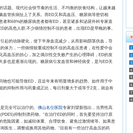
的话题。现代社会快节奏的生活、不均衡的饮食结构，让越来越
脑血管疾病扯上了关系。而ED又和高血压、糖尿病等密切相
患者和68%的糖尿病患者都有ED，甚至诸多和泌尿外科专家直
D的高危人群;不少病情控制不佳的患者，出现ED是早晚的事。
引起的动脉硬化，使下半身血流减少，从而影响阴茎供血，导
定的体力，一些病情较重或控制不佳的高血压患者，在性爱中会
化高血压的担心，加之偶尔性交失败产生的心理障碍，ED的发
大多也是逐渐出现的。糖尿病引发血管和神经病变，是与ED关
物也可能导致ED，且近年来有明显增多的趋势。如作用于中
能的抑制作用与药量成正比，每日剂量大于或等于2克，就会有
。
是完全可以治疗的。
佛山名仕医院
专家刘望新指出，当男性高
PDE5)抑制剂类药物。“在治疗ED的同时，首先要坚持治疗原
的危险因素，如减轻体重、合理饮食、避免过激情绪等。如果患
咨询医生，调整或换用其他药物。”目前有一些治疗高血压的药