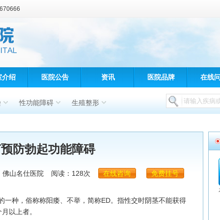
70666
室介绍
医院公告
资讯
医院品牌
在线
染
性功能障碍
生殖整形
何预防勃起功能障碍
：佛山名仕医院
阅读：128次
在线咨询
免费挂号
一种，俗称称阳痿、不举，简称ED。指性交时阴茎不能获得
个月以上者。