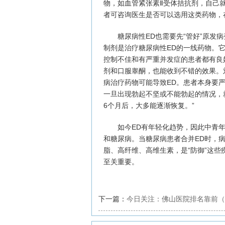
物，如血管紧张素Ⅱ受体拮抗剂，自己
者可咨询医生是否可以选用这类药物，
糖尿病性ED也需要先“管好”原发病
制剂是治疗糖尿病性ED的一线药物。
控制不佳和有严重并发症的患者都有良好
剂和口服睾酮，也能收到不错的效果。
病治疗药物可能导致ED。患者本身要
一旦出现勃起不坚或不能勃起的情况，
6个月后，大多能逐渐恢复。”
如今ED有年轻化趋势，因此中青年
和糖尿病。当糖尿病患者合并ED时，
脂、高纤维、高维生素，是“防御”这
至关重要。
下一篇：
今日关注：佛山医院排名靠前（
看阳痿比较好？