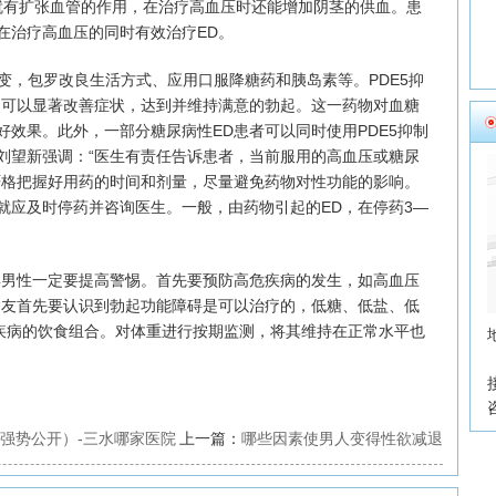
就有扩张血管的作用，在治疗高血压时还能增加阴茎的供血。患
在治疗高血压的同时有效治疗ED。
变，包罗改良生活方式、应用口服降糖药和胰岛素等。PDE5抑
它可以显著改善症状，达到并维持满意的勃起。这一药物对血糖
效果。此外，一部分糖尿病性ED患者可以同时使用PDE5抑制
刘望新强调：“医生有责任告诉患者，当前服用的高血压或糖尿
严格把握好用药的时间和剂量，尽量避免药物对性功能的影响。
就应及时停药并咨询医生。一般，由药物引起的ED，在停药3—
男性一定要提高警惕。首先要预防高危疾病的发生，如高血压
病友首先要认识到勃起功能障碍是可以治疗的，低糖、低盐、低
些疾病的饮食组合。对体重进行按期监测，将其维持在正常水平也
强势公开）-三水哪家医院
上一篇：
哪些因素使男人变得性欲减退