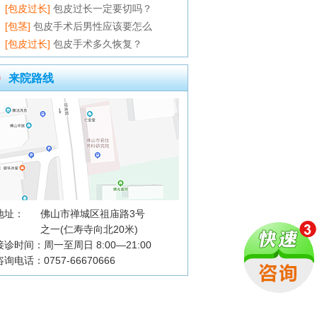
[包皮过长]
包皮过长一定要切吗？
[包茎]
包皮手术后男性应该要怎么
[包皮过长]
包皮手术多久恢复？
来院路线
地址：
佛山市禅城区祖庙路3号
之一(仁寿寺向北20米)
接诊时间：周一至周日 8:00—21:00
咨询电话：0757-66670666