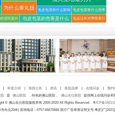
你知道
为什么睾丸扭
哪
包皮包茎有什么影响
包皮包茎有什么危害
包皮包茎的危害是什么
茎的误区是什
包皮过长对男性有什
转可以导
么
么
|
科室介绍
|
医院公告
|
资讯
|
医院品牌
|
在线问诊
|
预约
医院
是
佛山医院
，特色的佛山医院，
佛山名仕医院
提供网上在线问诊和
ight © 佛山名仕医院版权所有 2005-2020 All Rights Reserved.
粤ICP备16011
20米) 咨询电话：0757-66670666
医疗广告审查证明文号:粤(E)广[2021]第