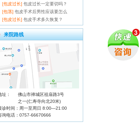
[包皮过长]
包皮过长一定要切吗？
[包茎]
包皮手术后男性应该要怎么
[包皮过长]
包皮手术多久恢复？
来院路线
地址：
佛山市禅城区祖庙路3号
之一(仁寿寺向北20米)
接诊时间：周一至周日 8:00—21:00
咨询电话：0757-66670666